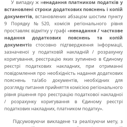
У випадку ж н
енадання платником податків у
встановлені строки додаткових пояснень і копій
документів,
встановлених абзацом шостим пункту
9 Порядку №520, комісія регіонального рівня
проставляє відмітку у графі «
ненадання / часткове
надання додаткових пояснень та копій
документі
в стосовно підтвердження інформації,
зазначеної у податковій накладній / розрахунку
коригування, реєстрацію яких зупинено в Єдиному
реєстрі податкових накладних, при отриманні
повідомлення про необхідність надання додаткових
пояснень та/або документів, необхідних для
розгляду питання прийняття комісією регіонального
рівня рішення про реєстрацію податкової накладної
/ розрахунку коригування в Єдиному реєстрі
податкових накладних, платником податку».
Підсумовуючи викладене та реалізуючи мету, з