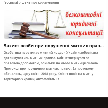
(восьми) рішень про коригування
Захист особи при порушенні митних правил (470 МК)
Особа, яка перетинає митний кордон України зобов'язна
дотримуватись митних правил. Клієнт звернувся за
правовою допомогою, оскільки на нього митниця склала
Протокол про порушення митних правил. Із протоколу
вбачалось, що у квітні 2018 року, Клієнт вввіз на митну
територію України, автомобіль і в