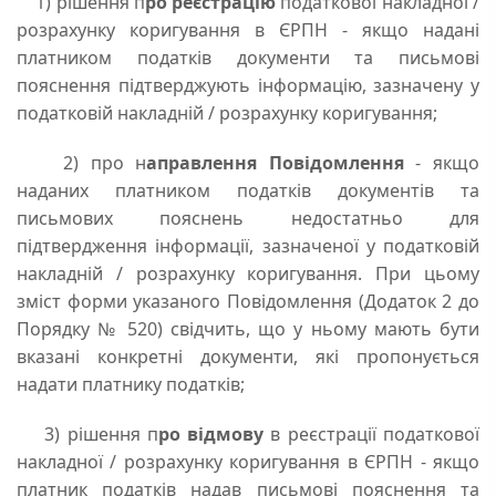
1) рішення п
ро реєстрацію
податкової накладної /
розрахунку коригування в ЄРПН - якщо надані
платником податків документи та письмові
пояснення підтверджують інформацію, зазначену у
податковій накладній / розрахунку коригування;
2) про н
аправлення Повідомлення
- якщо
наданих платником податків документів та
письмових пояснень недостатньо для
підтвердження інформації, зазначеної у податковій
накладній / розрахунку коригування. При цьому
зміст форми указаного Повідомлення (Додаток 2 до
Порядку № 520) свідчить, що у ньому мають бути
вказані конкретні документи, які пропонується
надати платнику податків;
3) рішення п
ро відмову
в реєстрації податкової
накладної / розрахунку коригування в ЄРПН - якщо
платник податків надав письмові пояснення та