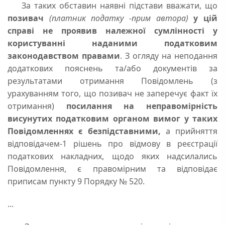
За таких обставин наявні підстави вважати, що
позивач
(платник податку -прим автора)
у цій
справі не проявив належної сумлінності у
користуванні наданими податковим
законодавством правами
. З огляду на неподання
додаткових пояснень та/або документів за
результатами отримання Повідомлень (з
урахуванням того, що позивач не заперечує факт їх
отримання)
посилання на неправомірність
висунутих податковим органом вимог у таких
Повідомленнях є безпідставними,
а прийняття
відповідачем-1 рішень про відмову в реєстрації
податкових накладних, щодо яких надсилались
Повідомлення, є правомірним та відповідає
приписам пункту 9 Порядку № 520.
...