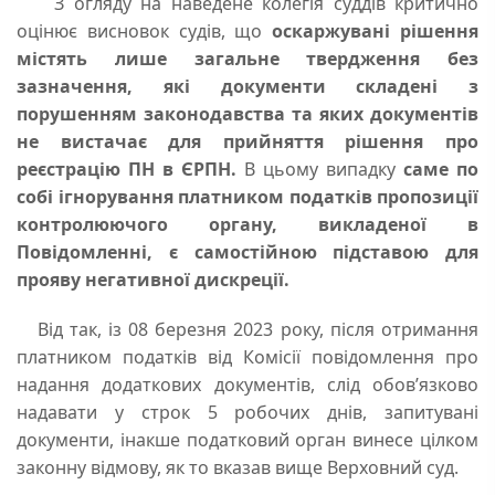
З огляду на наведене колегія суддів критично
оцінює висновок судів, що
оскаржувані рішення
містять лише загальне твердження без
зазначення, які документи складені з
порушенням законодавства та яких документів
не вистачає для прийняття рішення про
реєстрацію ПН в ЄРПН.
В цьому випадку
саме по
собі ігнорування платником податків пропозиції
контролюючого органу, викладеної в
Повідомленні, є самостійною підставою для
прояву негативної дискреції.
Від так, із 08 березня 2023 року, після отримання
платником податків від Комісії повідомлення про
надання додаткових документів, слід обов’язково
надавати у строк 5 робочих днів, запитувані
документи, інакше податковий орган винесе цілком
законну відмову, як то вказав вище Верховний суд.