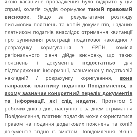
якою касаційне провадження було відкрито у цій
справі, колегія суддів формулює
такий правовий
висновок.
Якщо за результатами розгляду
письмових пояснень та копій документів, наданих
платником податків внаслідок отримання квитанції
про зупинення реєстрації податкової накладної /
розрахунку коригування в ЄРПН, комісія
регіонального рівня дійде висновку, що таких
пояснень і документів
недостатньо
для
підтвердження інформації, зазначеної у податковій
накладній / розрахунку коригування,
вона
направляє платнику податків Повідомлення, в
якому зазначає конкретний перелік документів
та інформації, які слід надати.
Протягом 5
робочих днів з дня, наступного за днем отримання
Повідомлення, платник податків може скористатися
правом на подання додаткових пояснень та копій
документів згідно із змістом Повідомлення. Якщо