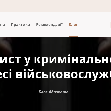
вна
Практики
Рекомендації
Блог
ист у криміналь
сі військовослу
Блог Адвоката