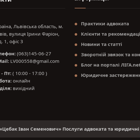
Практики адвоката
раїна, Львівська область, м.
вів, вулиця Ірини Фаріон,
Клієнти та рекомендаці
. 1, офіс 3
Новини та статті
лефон:
(063)145-06-27
Зворотній звязок та ко
ail:
LV000558@gmail.com
Блог на порталі ЛІГА.ne
- Пт:
( 10:00 - 17:00 )
Юридичне застережен
бота:
онлайн
діля:
вихідний
т «Цебак Іван Семенович» Послуги адвоката та юридичні 