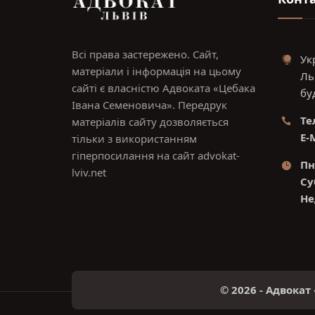
Всі права застережено. Сайт,
Ук
матеріали і інформація на цьому
Ль
сайті є власністю Адвоката «Цебака
буд
Івана Семеновича». Передрук
Те
матеріалів сайту дозволяється
E-M
тільки з використанням
гіперпосилання на сайт advokat-
Пн 
lviv.net
Су
Не
© 2026 - Адвока