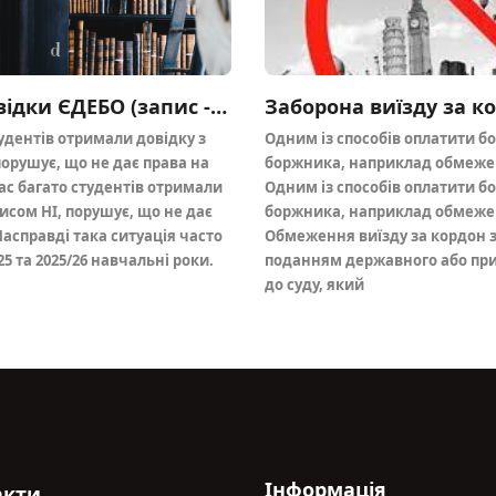
Оскарження довідки ЄДЕБО (запис - НІ, порушує)
Заборона виїзду за к
удентів отримали довідку з
Одним із способів оплатити б
порушує, що не дає права на
боржника, наприклад обмежен
ас багато студентів отримали
Одним із способів оплатити б
писом НІ, порушує, що не дає
боржника, наприклад обмежен
Насправді така ситуація часто
Обмеження виїзду за кордон з
25 та 2025/26 навчальні роки.
поданням державного або пр
до суду, який
Інформація
акти