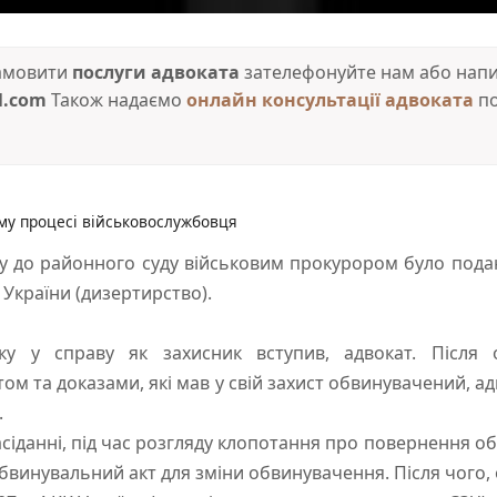
замовити
послуги адвоката
зателефонуйте нам або напиш
l.com
Також надаємо
онлайн консультації адвоката
по
му процесі військовослужбовця
ку до районного суду військовим прокурором було под
К України (дизертирство).
ку у справу як захисник вступив, адвокат. Після
м та доказами, які мав у свій захист обвинувачений, ад
.
сіданні, під час розгляду клопотання про повернення об
бвинувальний акт для зміни обвинувачення. Після чого,