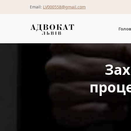
Email:
LV000558@gmail.com
Голо
Зах
проце