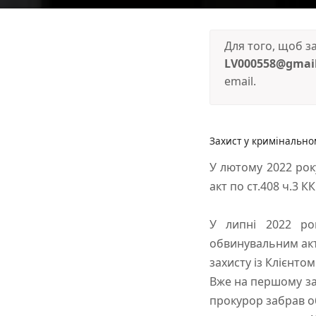
Для того, щоб 
LV000558@gmai
email.
Захист у кримінально
У лютому 2022 ро
акт по ст.408 ч.3 К
У липні 2022 ро
обвинувальним акто
захисту із Клієнтом
Вже на першому за
прокурор забрав о