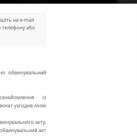
іть на e-mail
 телефону або
ано обвинувальний
 ознайомлення із
вокат узгодив лінію
винувального акту,
 обвинувальний акт