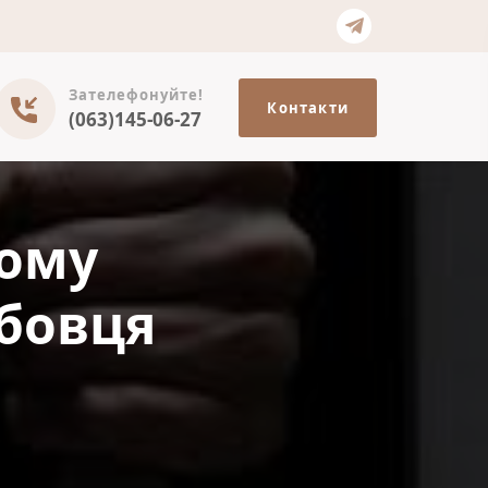
Зателефонуйте!
Контакти
(063)145-06-27
ному
жбовця