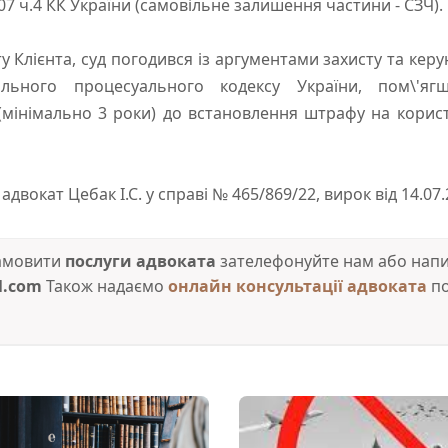
07 ч.4 КК України (самовільне залишення частини - СЗЧ).
у Клієнта, суд погодився із аргументами захисту та керую
ального процесуального кодексу України, пом\'яг
(мінімально 3 роки) до встановлення штрафу на корист
адвокат Цебак І.С. у справі № 465/869/22, вирок від 14.07
замовити
послуги адвоката
зателефонуйте нам або напиш
l.com
Також надаємо
онлайн консультації адвоката
по