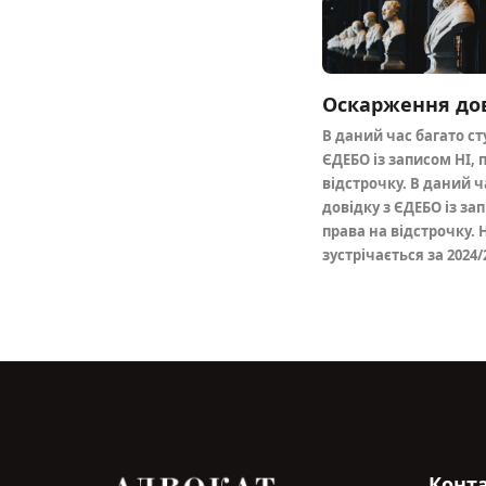
В даний час багато ст
ЄДЕБО із записом НІ, 
відстрочку. В даний ч
довідку з ЄДЕБО із за
права на відстрочку. 
зустрічається за 2024/
Конт