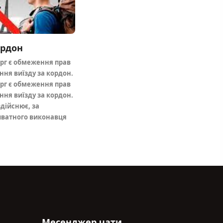
ордон
орг є обмеження прав
ня виїзду за кордон.
орг є обмеження прав
ня виїзду за кордон.
дійснює, за
иватного виконавця
Месенджер чати