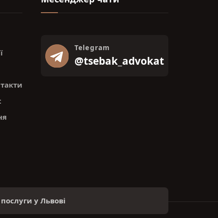
Telegram
ї
@tsebak_advokat
нтакти
t
ня
послуги у Львові