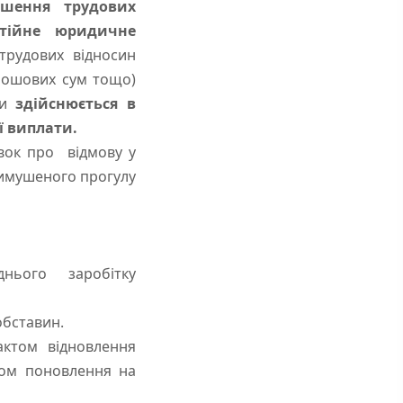
ушення трудових
тійне юридичне
трудових відносин
рошових сум тощо)
ни
здійснюється в
ї виплати.
вок про відмову у
вимушеного прогулу
днього заробітку
обставин.
актом відновлення
хом поновлення на