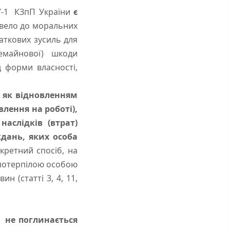
-1 КЗпП України
є
звело до моральних
аткових зусиль для
немайнової) шкоди
 форми власності,
 як відновленням
лення на роботі),
аслідків (втрат)
дань, яких особа
ретний спосіб, на
 потерпілою особою
н (статті 3, 4, 11,
 не поглинається