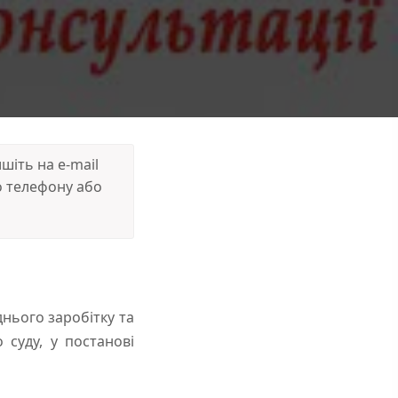
іть на e-mail
 телефону або
днього заробітку та
 суду, у постанові