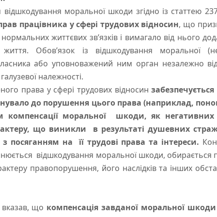
дшкодування моральної шкоди згідно із статтею 237
рав працівника у сфері трудових відносин
, що при
 нормальних життєвих зв’язків і вимагало від нього дод
о життя. Обов’язок із відшкодування моральної (
власника або уповноважений ним орган незалежно від
 галузевої належності.
го права у сфері трудових відносин
забезпечується
снувало до порушення цього права (наприклад, понов
м компенсації моральної шкоди, як негативних н
актеру, що виникли в результаті душевних страж
у з посяганням на її трудові права та інтереси.
Конк
ійснюється відшкодування моральної шкоди, обирається
ктеру правопорушення, його наслідків та інших обстави
 вказав, що
компенсація завданої моральної шкоди