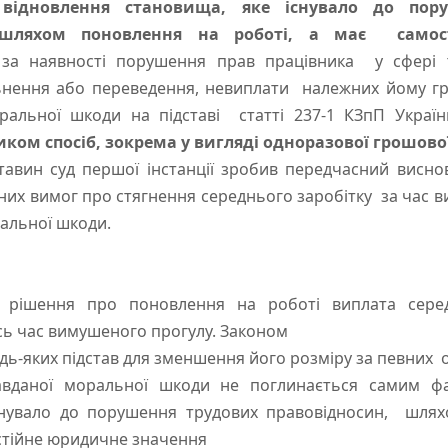
ідновлення становища, яке існувало до пор
, шляхом поновлення на роботі, а має самос
 за наявності порушення прав працівника у сфері 
льнення або переведення, невиплати належних йому г
ральної шкоди на підставі статті 237-1 КЗпП Украї
ком спосіб, зокрема у вигляді одноразової грошово
н суд першої інстанції зробив передчасний висно
них вимог про стягнення середнього заробітку за час 
ральної шкоди.
і рішення про поновлення на роботі виплата сере
сь час вимушеного прогулу. Законом
дь-яких підстав для зменшення його розміру за певних 
авданої моральної шкоди не поглинається самим ф
снувало до порушення трудових правовідносин, шля
остійне юридичне значення