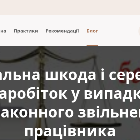
вна
Практики
Рекомендації
Блог
льна шкода і сер
аробіток у випад
аконного звільн
працівника