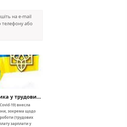
іть на e-mail
 телефону або
Захист права працівника у трудових відносинах (відсторонення Covid-19)
Covid-19) внесла
сини, зокрема щодо
роботи (трудових
плату зарплати у