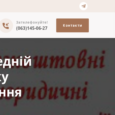
Зателефонуйте!
Контакти
(063)145-06-27
едній
ку
ення