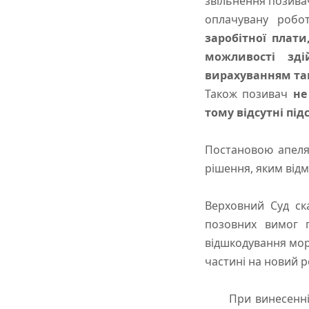
звільнення позива
оплачувану робо
заробітної плат
можливості зд
вирахуванням так
Також позивач
не
тому відсутні пі
Постановою апеляц
рішення, яким відм
Верховний Суд ск
позовних вимог 
відшкодування мора
частині на новий ро
При винесенні рі