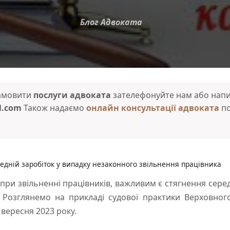
Блог Адвоката
замовити
послуги адвоката
зателефонуйте нам або напиш
l.com
Також надаємо
онлайн консультації адвоката
по
едній заробіток у випадку незаконного звільнення працівника
при звільненні працівників, важливим є стягнення сере
Розглянемо на прикладі судової практики Верховного
 вересня 2023 року.