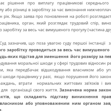
ає рішення про виплату працівникові середнього 
у або різниці в заробітку за час виконання нижчеоплач
ин рік. Якщо заява про поновлення на роботі розглядає
рацівника, орган, який розглядає трудовий спір, вин
 заробітку за весь час вимушеного прогулу (частина др
азначив, що поза увагою суду першої інстанції 
го заробітку проводиться за весь час вимушеного
удь-яких підстав для зменшення його розміру за пе
вання моральної шкоди у сфері трудових відносин ре
ни, яка передбачає відшкодування власником або 
 шкоди працівнику у разі, якщо порушення його зако
аждань, втрати нормальних життєвих зв’язків і ви
 для організації свого життя.
Зазначена норма закон
тів, що складають підставу виникнення прав
власником або уповноваженим ним органом завд
и.