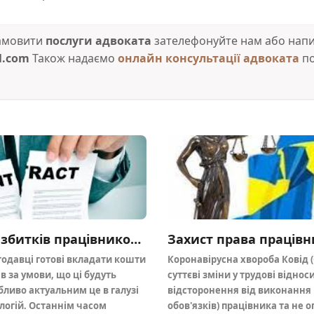
замовити
послуги адвоката
зателефонуйте нам або напиш
l.com
Також надаємо
онлайн консультації адвоката
по
Відшкодування збитків працівником на користь роботодавця
одавці готові вкладати кошти
Коронавірусна хвороба Ковід (
в за умови, що ці будуть
суттєві зміни у трудові відно
бливо актуальним це в галузі
відсторонення від виконання 
логій. Останнім часом
обов'язків) працівника та не о