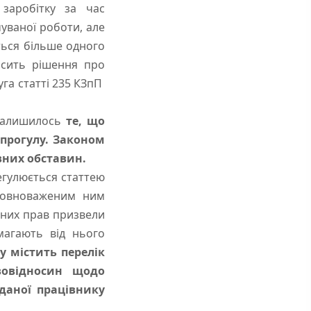
заробітку за час
уваної роботи, але
ться більше одного
осить рішення про
уга статті 235 КЗпП
залишилось
те, що
 прогулу. Законом
вних обставин.
гулюється статтею
уповноваженим ним
нних прав призвели
магають від нього
у містить перелік
овідносин щодо
аної працівнику