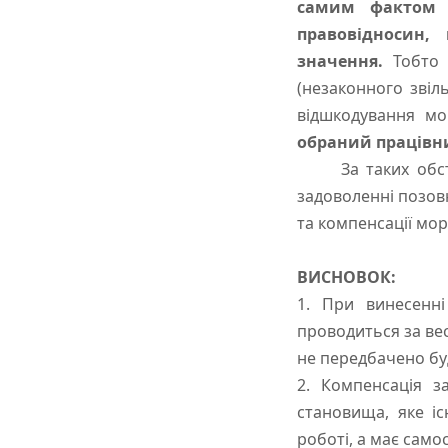
самим фактом в
правовідносин
значення.
Тобто
(незаконного зві
відшкодування мо
обраний працівни
За таких обстави
задоволенні позов
та компенсації мо
ВИСНОВОК:
1. При винесенн
проводиться за ве
не передбачено бу
2. Компенсація з
становища, яке і
роботі, а має сам