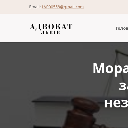
Email:
LV000558@gmail.com
Голо
Мора
з
нез