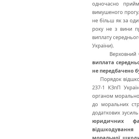
одночасно прийм
вимушеного прогул
не більш як за од
року не з вини п
виплату середнього
України).
Верховний Суд з
виплата середньо
не передбачено б
Порядок відшкоду
237-1 КЗпП Украї
органом моральної
до моральних стр
додаткових зусиль
юридичних фак
відшкодування 
моральної шкод