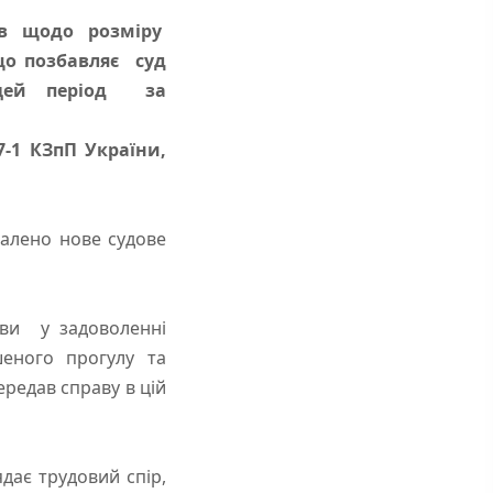
ів щодо розміру
що позбавляє суд
 цей період за
7-1 КЗпП України,
валено нове судове
ови у задоволенні
еного прогулу та
ередав справу в цій
ає трудовий спір,