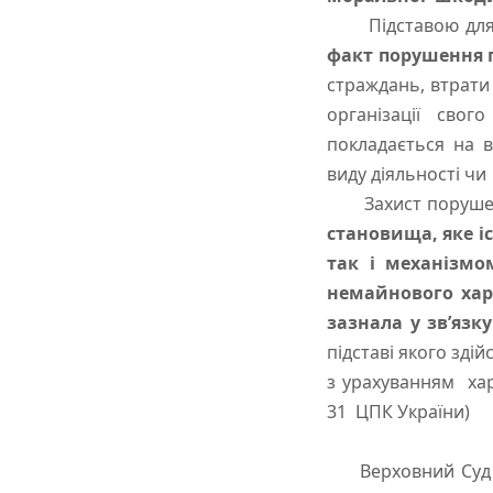
Підставою для ві
факт порушення п
страждань, втрати
організації свог
покладається на 
виду діяльності чи
Захист порушено
становища, яке і
так і механізмо
немайнового хар
зазнала у зв’язк
підставі якого зд
з урахуванням хара
31 ЦПК України)
Верховний Суд