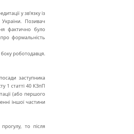
итації у зв’язку із
П України. Позивач
ння фактично було
 про формальність
 боку роботодавця.
посади заступника
ту 1 статті 40 КЗпП
тації (або першого
ленні іншої частини
прогулу, то після