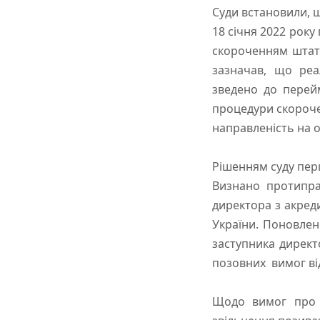
Суди встановили, 
18 січня 2022 року
скороченням штату
зазначав, що реа
зведено до перей
процедури скорочен
направленість на 
Рішенням суду перш
Визнано протипра
директора з акреди
України. Поновлен
заступника директо
позовних вимог ві
Щодо вимог про с