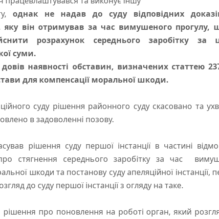
ч працевлаштувався та виконує іншу
ту,
однак не надав до суду відповідних доказ
и, яку він отримував за час вимушеного прогулу, 
ійснити розрахунок середнього заробітку за
ої суми.
 довів наявності обставин, визначених статтею 23
дстави для компенсації моральної шкоди.
ійного суду рішення районного суду скасовано та ух
овлено в задоволенні позову.
асував рішення суду першої інстанції в частині відм
про стягнення середнього заробітку за час вимуш
льної шкоди та постанову суду апеляційної інстанції, п
згляд до суду першої інстанції з огляду на таке.
шення про поновлення на роботі орган, який розгляд