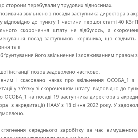
що сторони перебували у трудових відносинах.
 позивача звільнено з посади заступника директора з акред
 відповідно до пункту 1 частини першої статті 40 КЗп
льного скорочення штату не відбулось, а скороче
менування посад заступників керівника, що свідчить
ня та її
обґрунтування його звільнення і зловживанням правом з
ої інстанції позов задоволено частково.
вним і скасовано наказ про звільнення ОСОБА_1 з 
тації у зв’язку зі скороченням штату відповідно до пунк
о ОСОБА_1 на посаді 19 заступника директора з акреди
ра з акредитації) НААУ з 18 січня 2022 року. У задово
дмовлено.
тягнення середнього заробітку за час вимушеного 