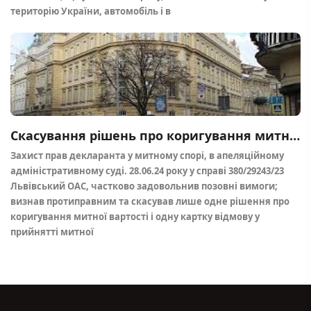
територію України, автомобіль і в
Скасування рішень про коригування митної вартості та карток відмов, в апеляційному адміністративному суді
Захист прав декларанта у митному спорі, в апеляційному
адміністративному суді. 28.06.24 року у справі 380/29243/23
Львівський ОАС, частково задовольнив позовні вимоги;
визнав протиправним та скасував лише одне рішення про
коригування митної вартості і одну картку відмову у
прийнятті митної