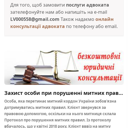
Для того, щоб замовити
послуги адвоката
зателефонуйте нам або напишіть на e-mail
LV000558@gmail.com
Також надаємо
онлайн
консультації адвоката
по телефону або email.
Захист особи при порушенні митних правил (470 МК)
Особа, яка перетинає митний кордон України зобов'язна
дотримуватись митних правил. Клієнт звернувся за
правовою допомогою, оскільки на нього митниця склала
Протокол про порушення митних правил. Із протоколу
вбачалось, що у квітні 2018 року, Клієнт вввіз на митну